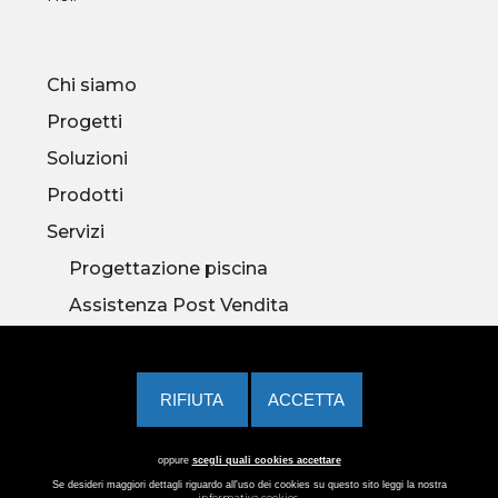
Chi siamo
Progetti
Soluzioni
Prodotti
Servizi
Progettazione piscina
Assistenza Post Vendita
Privacy Policy
Cookies Policy
Cambia consenso
©
|
|
|
Credits
oppure
scegli quali cookies accettare
Se desideri maggiori dettagli riguardo all'uso dei cookies su questo sito leggi la nostra
informativa cookies