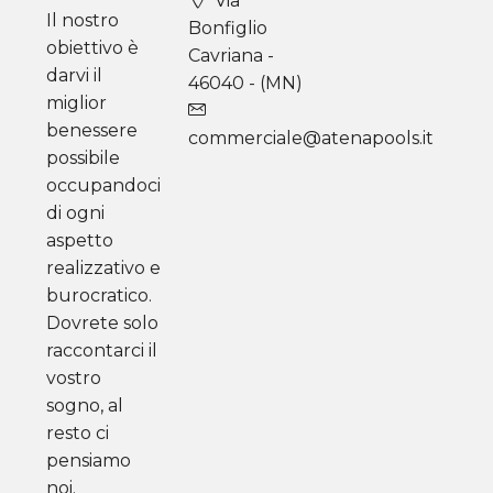
Via
Il nostro
Bonfiglio
obiettivo è
Cavriana -
darvi il
46040 - (MN)
miglior
benessere
commerciale@atenapools.it
possibile
occupandoci
di ogni
aspetto
realizzativo e
burocratico.
Dovrete solo
raccontarci il
vostro
sogno, al
resto ci
pensiamo
noi.