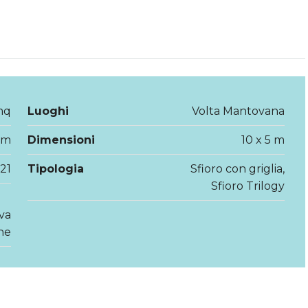
mq
Luoghi
Volta Mantovana
 m
Dimensioni
10 x 5 m
21
Tipologia
Sfioro con griglia,
Sfioro Trilogy
va
ne