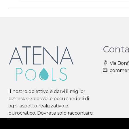
Conta
Via Bonf
commerc
Il nostro obiettivo è darvi il miglior
benessere possibile occupandoci di
ogni aspetto realizzativo e
burocratico. Dovrete solo raccontarci
il vostro sogno, al resto ci pensiamo
noi.