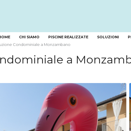
HOME
CHI SIAMO
PISCINE REALIZZATE
SOLUZIONI
P
ruzione Condominiale a Monzambano
ondominiale a Monzam