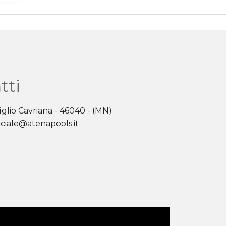
tti
iglio Cavriana - 46040 - (MN)
iale@atenapools.it