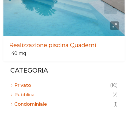
Realizzazione piscina Quaderni
40
mq
CATEGORIA
Privato
(10)
Pubblica
(2)
Condominiale
(1)