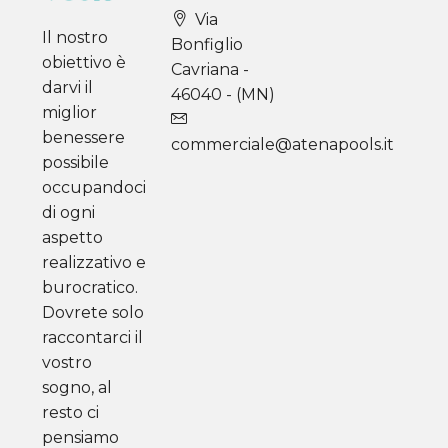
Via
Il nostro
Bonfiglio
obiettivo è
Cavriana -
darvi il
46040 - (MN)
miglior
benessere
commerciale@atenapools.it
possibile
occupandoci
di ogni
aspetto
realizzativo e
burocratico.
Dovrete solo
raccontarci il
vostro
sogno, al
resto ci
pensiamo