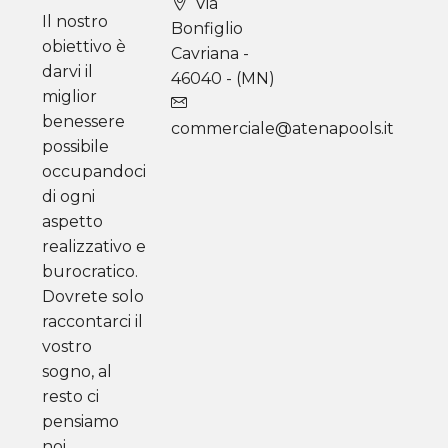
Via
Il nostro
Bonfiglio
obiettivo è
Cavriana -
darvi il
46040 - (MN)
miglior
benessere
commerciale@atenapools.it
possibile
occupandoci
di ogni
aspetto
realizzativo e
burocratico.
Dovrete solo
raccontarci il
vostro
sogno, al
resto ci
pensiamo
noi.